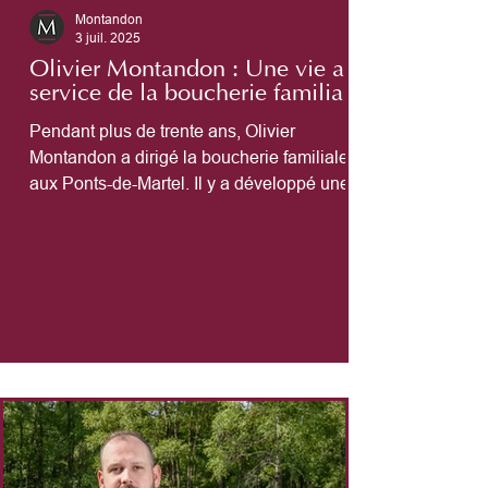
Montandon
3 juil. 2025
Olivier Montandon : Une vie au
service de la boucherie familiale
Pendant plus de trente ans, Olivier
Montandon a dirigé la boucherie familiale
aux Ponts-de-Martel. Il y a développé une
stratégie de croissance en misant sur la
grande distribution et en préservant un lien
fort avec les éleveurs locaux. Il partage
aujourd’hui sa vision d’un métier de terrain
et d’une entreprise proche de ses équipes et
de ses racines.