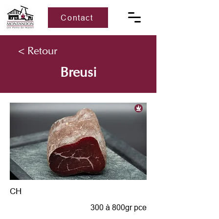
Contact
< Retour
Breusi
CH
300 à 800gr pce