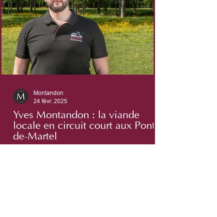
Montandon
24 févr. 2025
Yves Montandon : la viande
locale en circuit court aux Ponts-
de-Martel
Au cœur des Ponts-de-Martel, la boucherie
Montandon se distingue par une
particularité rare : tout le processus, de
l’élevage des animaux à