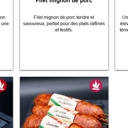
Filet mignon de porc
ion
Filet mignon de porc tendre et
Un
t une
savoureux, parfait pour des plats raffinés
éle
et festifs.
témo