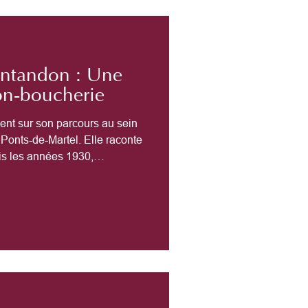
ntandon : Une
on-boucherie
ent sur son parcours au sein
 Ponts-de-Martel. Elle raconte
uis les années 1930,
entaires et les
boucher à travers les