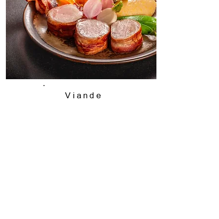
Viande
fraîche
Filet mignon de porc
campagnard
Une pièce de viande
exceptionnelle, élevée avec
amour et dévouement, qui
témoigne de l'héritage
culinaire suisse.