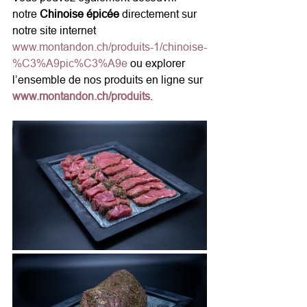
notre 
Chinoise épicée
 directement sur 
notre site internet 
www.montandon.ch/produits-1/chinoise-
%C3%A9pic%C3%A9e
 ou explorer 
l’ensemble de nos produits en ligne sur 
www.montandon.ch/produits
.